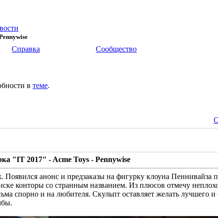
вости
 Pennywise
Справка
Сообщество
обности в
теме
.
О
ка "IT 2017" - Acme Toys - Pennywise
. Появился анонс и предзаказы на фигурку клоуна Пеннивайза 
ске конторы со странным названием. Из плюсов отмечу неплохо
есьма спорно и на любителя. Скульпт оставляет желать лучшего 
мбы.