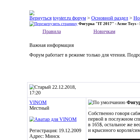
toyster.ru форум
>
Основной раздел
>
Но
Фигурка "IT 2017" - Acme Toys -
Правила
Новичкам
Важная информация
Форум работает в режиме только для чтения. Подр
22.12.2018,
17:20
VINOM
Фигур
Местный
Собственно говоря сабж
первой в послужном спи
в 165$, остальное же в
и крысиного короля/си
Регистрация: 19.12.2009
Адрес: Минск