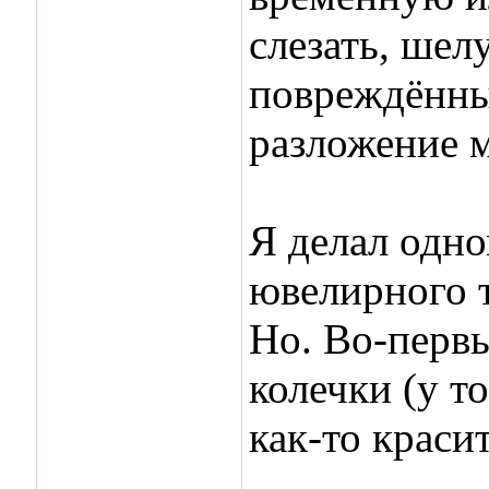
слезать, шел
повреждённы
разложение м
Я делал одн
ювелирного т
Но. Во-первы
колечки (у т
как-то красит