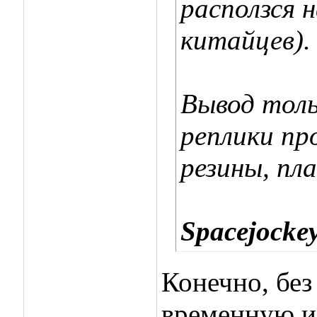
расползся 
китайцев).
Вывод толь
реплики пр
резины, пла
Spacejocke
Конечно, без
временную и