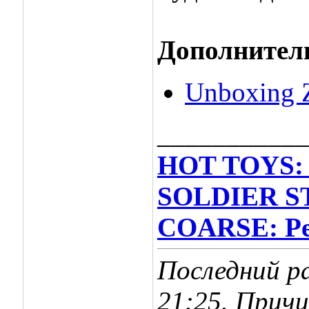
Дополнител
Unboxing Z
___________
HOT TOYS: 
SOLDIER ST
COARSE: Per
Последний ра
21:25
. Прич