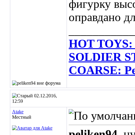
фигурку высо
оправдано дл
___________
HOT TOYS: 
SOLDIER ST
COARSE: Per
02.12.2016,
12:59
Atake
Местный
peliken94
, н