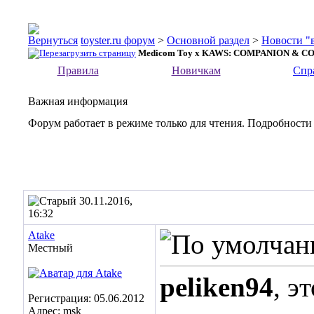
toyster.ru форум
>
Основной раздел
>
Новости "
Medicom Toy x KAWS: COMPANION & C
Правила
Новичкам
Спр
Важная информация
Форум работает в режиме только для чтения. Подробности
30.11.2016,
16:32
Atake
Местный
peliken94
, э
Регистрация: 05.06.2012
Адрес: msk