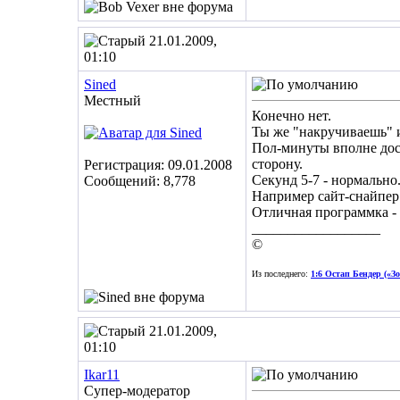
21.01.2009,
01:10
Sined
Местный
Конечно нет.
Ты же "накручиваешь" и
Пол-минуты вполне дос
сторону.
Регистрация: 09.01.2008
Секунд 5-7 - нормальн
Сообщений: 8,778
Например сайт-снайпер
Отличная программка - 
__________________
©
Из последнего:
1:6 Остап Бендер («З
21.01.2009,
01:10
Ikar11
Супер-модератор