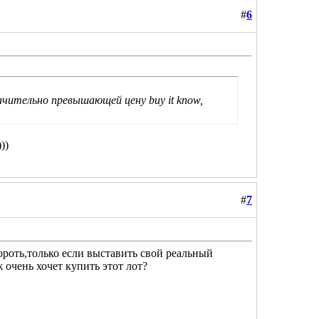
#
6
ачительно превышающей цену buy it know,
))
#
7
ороть,только если выставить свой реальный
 очень хочет купить этот лот?