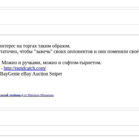
нтерес на торгах таким образом.
таточно, чтобы "зажечь" своих оппонентов и они поменяли сво
о. Можно и ручками, можно и софтом-тырнетом.
 -
http://rapidcatch.com/
BayGenie eBay Auction Sniper
олотой телёнок»)
от Maximus-Miniatures