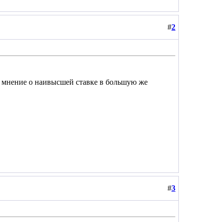
#
2
ё мнение о наивысшей ставке в большую же
#
3