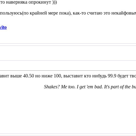
 то наверняка опрокинут )))
пользуюсь(по крайней мере пока), как-то считаю это некайфовым 
ito
авит выше 40.50 но ниже 100, выставит кто нибудь 99.9 будет твое
Shakes? Me too. I get 'em bad. It's part of the b