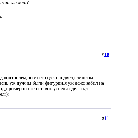
ить этот лот?
.
#
10
од контролем,но инет сцуко подвел,слишком
 очень уж нужны были фигурки,я уж даже забил на
нд,примерно по 6 ставок успели сделать,я
ел)))
#
11