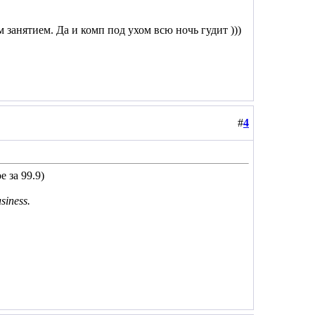
занятием. Да и комп под ухом всю ночь гудит )))
#
4
 за 99.9)
usiness.