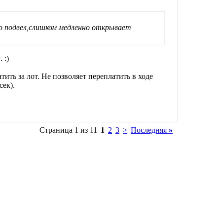
ко подвел,слишком медленно открывает
 :)
тить за лот. Не позволяет переплатить в ходе
сек).
Страница 1 из 11
1
2
3
>
Последняя
»