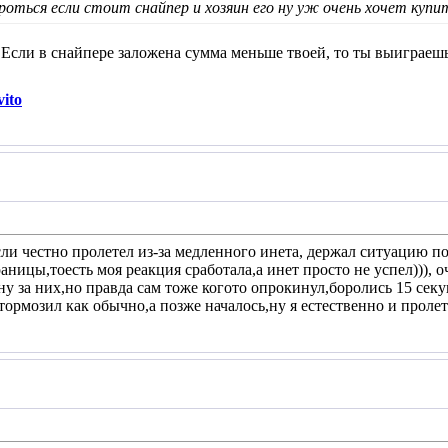
бороться если стоит снайпер и хозяин его ну уж очень хочет куп
Если в снайпере заложена сумма меньше твоей, то ты выиграешь
ito
ли честно пролетел из-за медленного инета, держал ситуацию п
аницы,тоесть моя реакция сработала,а инет просто не успел))),
у за них,но правда сам тоже когото опрокинул,боролись 15 секу
тормозил как обычно,а позже началось,ну я естественно и пролет