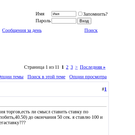
Имя
Запомнить?
Пароль
Сообщения за день
Поиск
Страница 1 из 11
1
2
3
>
Последняя
»
пции темы
Поиск в этой теме
Опции просмотра
#
1
ия торгов,есть ли смысл ставить ставку по
бить,40.50) до окончания 50 сек. я ставлю 100 и
егаставку???