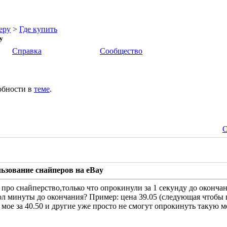
еру
>
Где купить
y
Справка
Сообщество
обности в
теме
.
О
ьзование снайперов на eBay
 про снайперство,только что опрокинули за 1 секунду до окончан
л минуты до окончания? Пример: цена 39.05 (следующая чтобы по
 мое за 40.50 и другие уже просто не смогут опрокинуть такую м