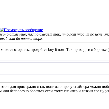
верно отмечено, часто бывает так, что лот уходит по цене, зн
нный лот до начала торга..
 хочется оторвать, продаётся buy it now. Так приходится бороться)
о это я для примера,но я так понимаю прогу-снайпера можно поб
 или бесполезно бороться если стоит снайпер и хозяин его ну уж