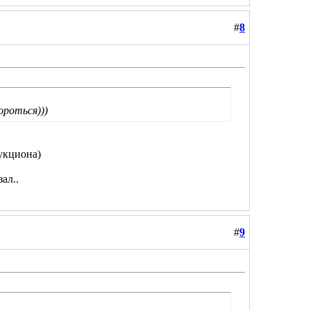
#
8
ороться)))
аукциона)
зал..
#
9