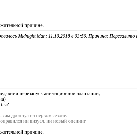
ажительной причине.
овалось Midnight Man; 11.10.2018 в
03:56
. Причина: Перезалит
 недавний перезапуск анимационной адаптации,
на)
 бы?
- сам дропнул на первом сезоне.
понравился ни визуал, ни новый опенинг
ажительной причине.