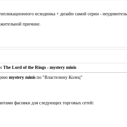
типликационного исходника + дизайн самой серии - неудивитель
ажительной причине.
 The Lord of the Rings - mystery minis
ерию
mystery minis
по "Властелину Колец"
нтами фасовки для следующих торговых сетей: