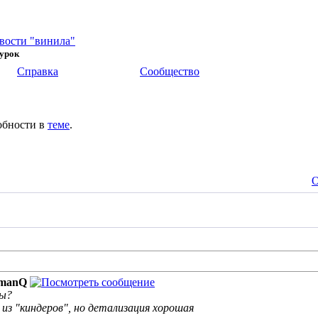
вости "винила"
гурок
Справка
Сообщество
обности в
теме
.
О
nmanQ
ны?
из "киндеров", но детализация хорошая