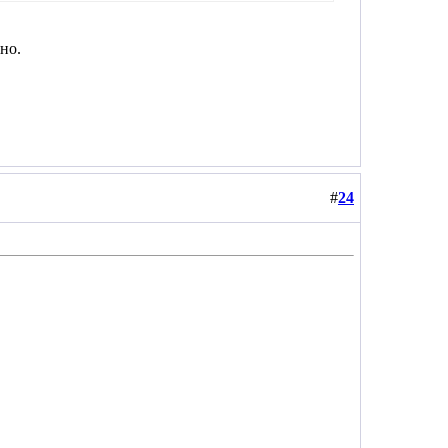
но.
#
24