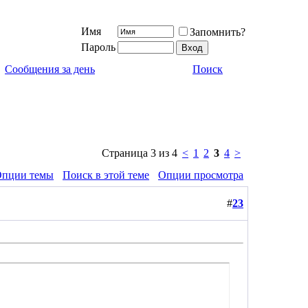
Имя
Запомнить?
Пароль
Сообщения за день
Поиск
Страница 3 из 4
<
1
2
3
4
>
пции темы
Поиск в этой теме
Опции просмотра
#
23