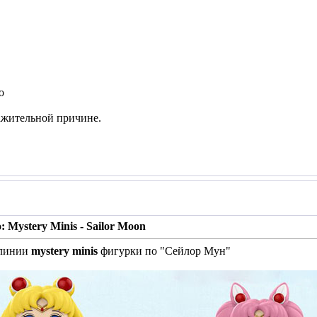
о
ажительной причине.
: Mystery Minis - Sailor Moon
 линии
mystery minis
фигурки по "Сейлор Мун"