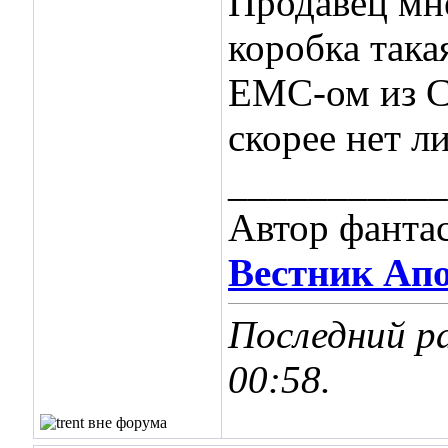
Продавец мне
коробка така
ЕМС-ом из С
скорее нет л
___________
Автор фанта
Вестник Ап
Последний ра
00:58
.