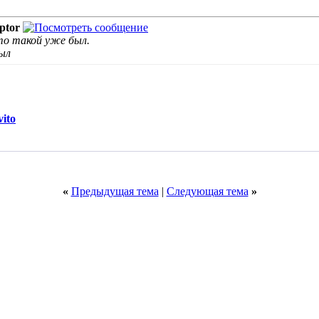
ptor
то такой уже был.
был
ito
«
Предыдущая тема
|
Следующая тема
»