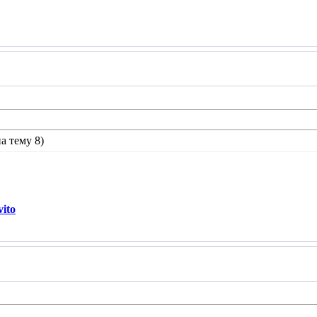
а тему 8)
ito