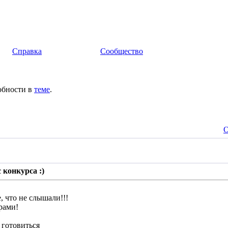
Справка
Сообщество
обности в
теме
.
О
 конкурса :)
, что не слышали!!!
рами!
 готовиться