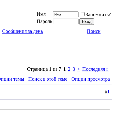
Имя
Запомнить?
Пароль
Сообщения за день
Поиск
Страница 1 из 7
1
2
3
>
Последняя
»
пции темы
Поиск в этой теме
Опции просмотра
#
1