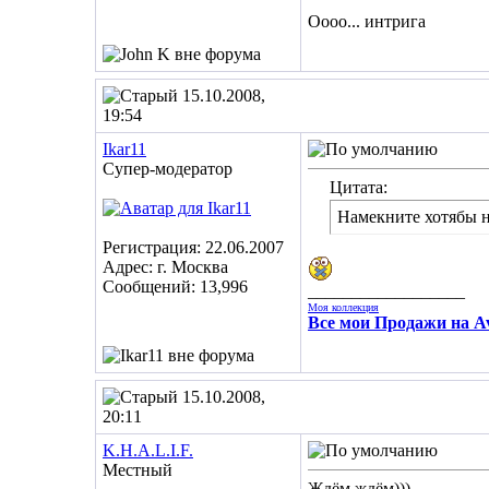
Оооо... интрига
15.10.2008,
19:54
Ikar11
Супер-модератор
Цитата:
Намекните хотябы н
Регистрация: 22.06.2007
Адрес: г. Москва
Сообщений: 13,996
__________________
Моя коллекция
Все мои Продажи на Av
15.10.2008,
20:11
K.H.A.L.I.F.
Местный
Ждём ждём)))