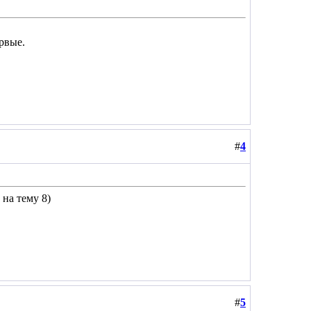
ервые.
#
4
на тему 8)
#
5