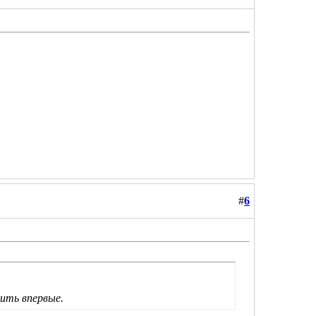
#
6
дить впервые.