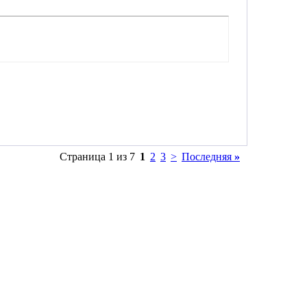
Страница 1 из 7
1
2
3
>
Последняя
»