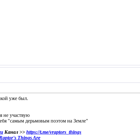
акой уже был.
 я не участвую
ебя "самым дерьмовым поэтом на Земле"
ru
Канал >>
https://t.me/vraptors_things
aptor's Things Are