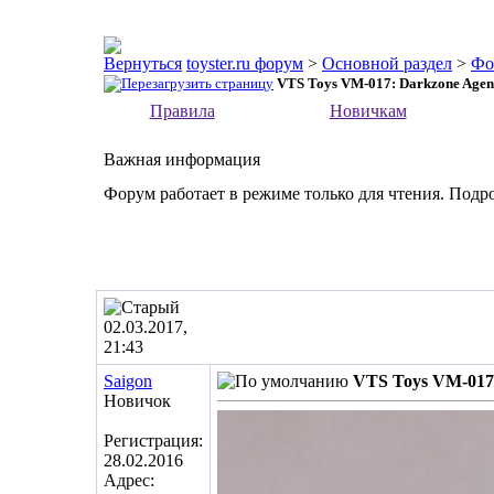
toyster.ru форум
>
Основной раздел
>
Фо
VTS Toys VM-017: Darkzone Agent
Правила
Новичкам
Важная информация
Форум работает в режиме только для чтения. Подр
02.03.2017,
21:43
Saigon
VTS Toys VM-017:
Новичок
Регистрация:
28.02.2016
Адрес: