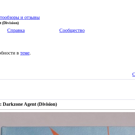
тообзоры и отзывы
 (Division)
Справка
Сообщество
обности в
теме
.
О
 Darkzone Agent (Division)