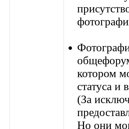
присутств
фотографи
Фотографи
общефорум
котором м
статуса и 
(За исклю
предостав
Но они мо