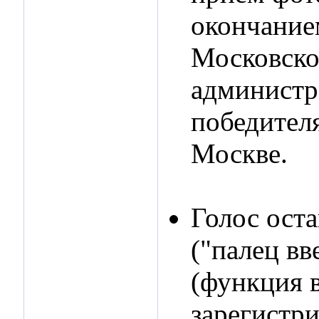
окончанием
Московско
администр
победителя
Москве.
Голос оста
("палец вв
(функция 
зарегистр