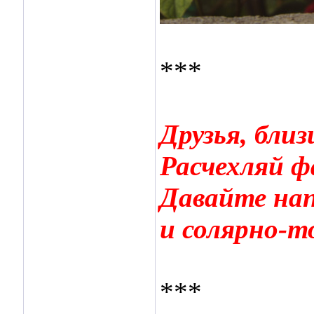
***
Друзья, бли
Расчехляй ф
Давайте нап
и солярно-
***