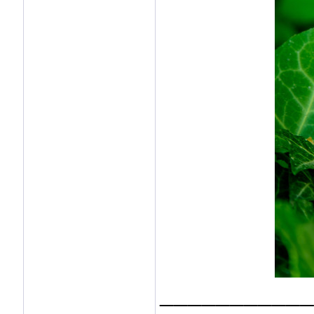
___________