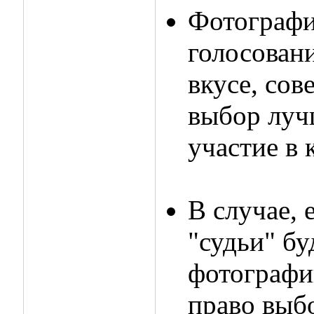
Фотографи
голосован
вкусе, сов
выбор луч
участие в 
В случае,
"судьи" бу
фотографии
право выб