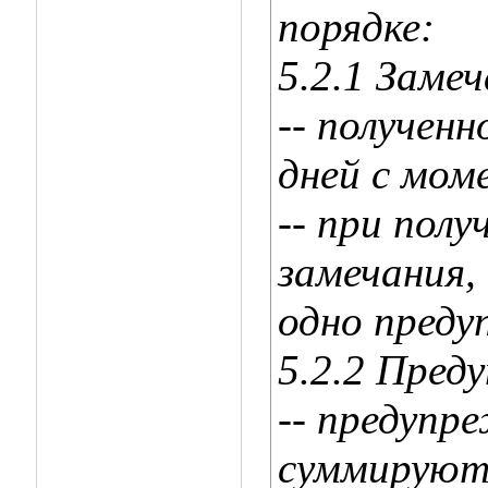
порядке:
5.2.1 Заме
-- полученн
дней с мом
-- при полу
замечания,
одно преду
5.2.2 Пред
-- предупр
суммируют