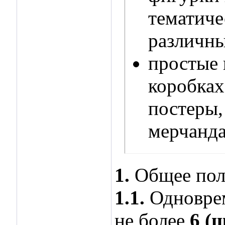
тематиче
различны
простые 
коробках
постеры,
мерчанда
1.
Общее поло
1.1.
Одноврем
не более
6 (