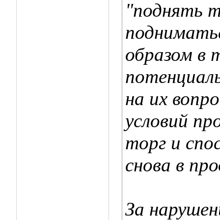
"поднять те
подниматьс
образом в 
потенциал
на их вопр
условий пр
торг и спо
снова в пр
За нарушен