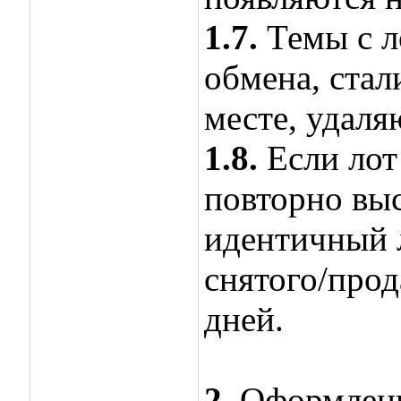
1.7.
Темы с л
обмена, стал
месте, удаля
1.8.
Если лот
повторно выс
идентичный л
снятого/прод
дней.
2.
Оформление