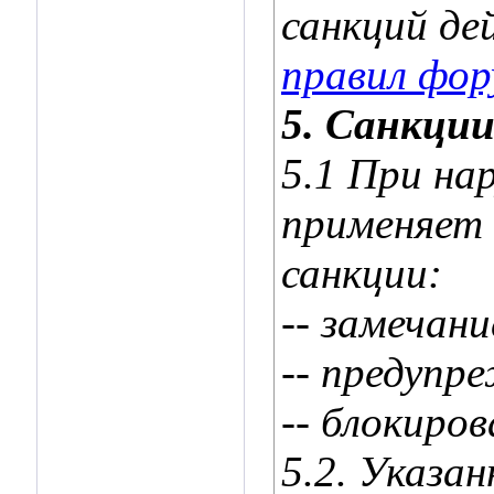
санкций де
правил фо
5. Санкции
5.1 При на
применяет 
санкции:
-- замечани
-- предупр
-- блокиров
5.2. Указа