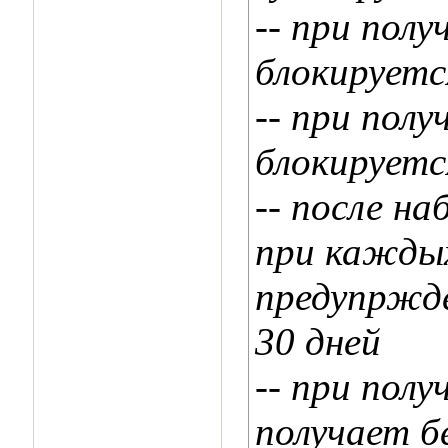
-- при пол
блокируется
-- при пол
блокируется
-- после н
при каждых
предупржде
30 дней
-- при пол
получает б