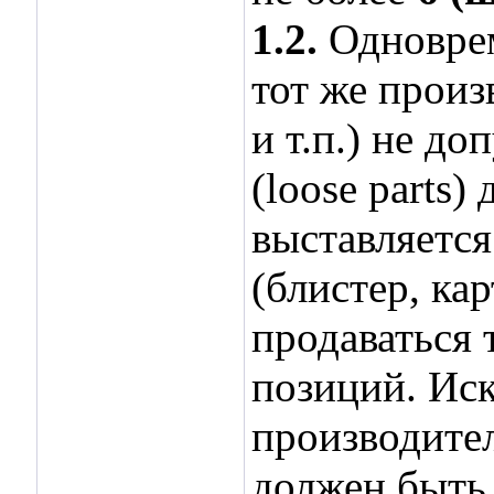
1.2.
Одноврем
тот же произ
и т.п.) не д
(loose parts
выставляется
(блистер, ка
продаваться 
позиций. Иск
производите
должен быть 