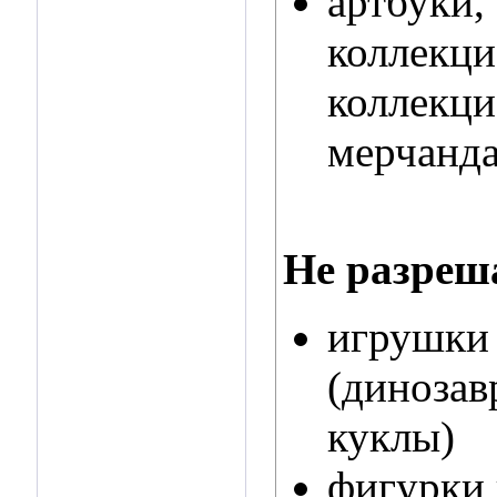
артбуки,
коллекци
коллекци
мерчандай
Не разреш
игрушки 
(динозав
куклы)
фигурки 