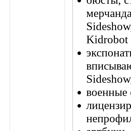
мерчанда
Sideshow
Kidrobot 
экспонат
вписываю
Sideshow
военные 
лицензир
непрофил