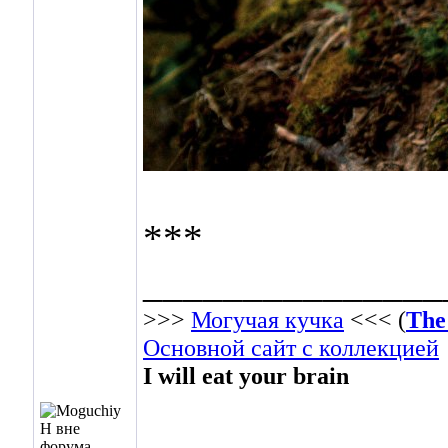
***
_______________
>>>
Могучая кучка
<<< (
The
Основной сайт с коллекцией
I will eat your brain