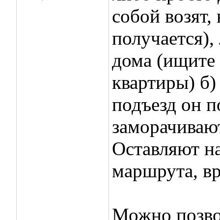
собой возят,
получается),
дома (ищите 
квартиры) б)
подъезд он п
заморачивают
Оставляют н
маршрута, в
Можно позво