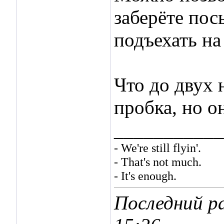
заберёте пос
подъехать на
Что до двух 
пробка, но о
___________
- We're still flyin'.
- That's not much.
- It's enough.
Последний ра