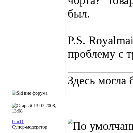
ч0рта?" това
был.
P.S. Royalmai
проблему с т
___________
Здесь могла
13.07.2008,
13:08
Ikar11
Супер-модератор