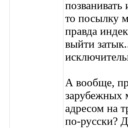
позванивать 
то посылку м
правда индек
выйти затык.
исключительн
А вообще, пр
зарубежных м
адресом на т
по-русски? Д