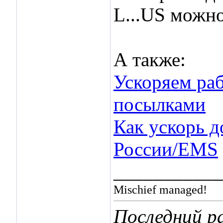
L...US можн
А также:
Ускоряем ра
посылками
Как ускорь д
России/EMS
___________
Mischief managed!
Последний ра