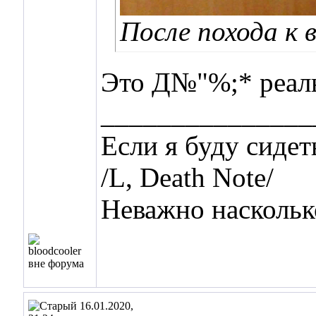
После похода к 
Это Д№"%;* реаль
_______________
Если я буду сиде
/L, Death Note/
Неважно наскольк
16.01.2020,