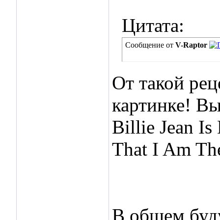
Цитата:
Сообщение от
V-Raptor
От такой рец
картинке! Вы
Billie Jean I
That I Am Th
ходит назао
В общем буду