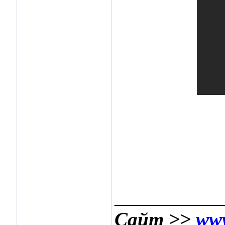
___________
Сайт >>
www