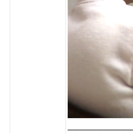
___________