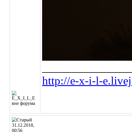
_______________
http://e-x-i-l-e.liv
31.12.2018,
00:56