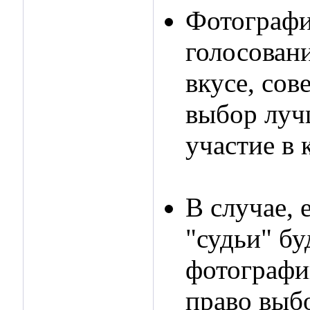
Фотографи
голосован
вкусе, сов
выбор луч
участие в 
В случае,
"судьи" бу
фотографии
право выб