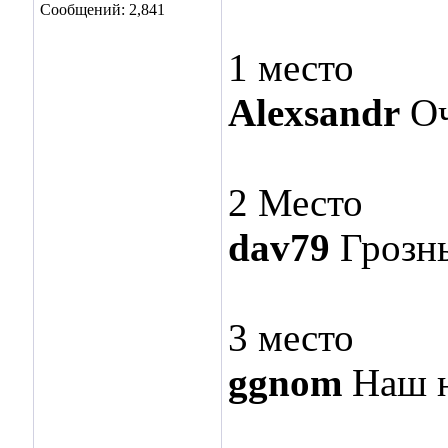
Сообщений: 2,841
1 место
Alexsandr
Оч
2 Место
dav79
Грозны
3 место
ggnom
Наш н