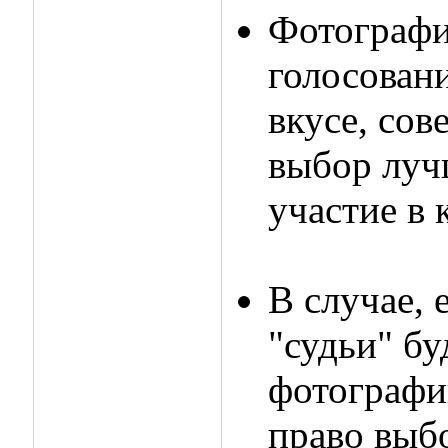
Фотографи
голосован
вкусе, сов
выбор луч
участие в 
В случае,
"судьи" бу
фотографии
право выб