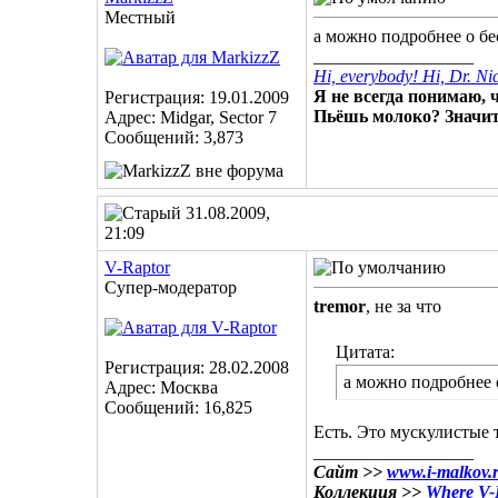
Местный
а можно подробнее о бе
__________________
Hi, everybody! Hi, Dr. Ni
Я не всегда понимаю, ч
Регистрация: 19.01.2009
Пьёшь молоко? Значит
Адрес: Midgar, Sector 7
Сообщений: 3,873
31.08.2009,
21:09
V-Raptor
Супер-модератор
tremor
, не за что
Цитата:
Регистрация: 28.02.2008
а можно подробнее о
Адрес: Москва
Сообщений: 16,825
Есть. Это мускулистые 
__________________
Сайт >>
www.i-malkov.
Коллекция >>
Where V-R