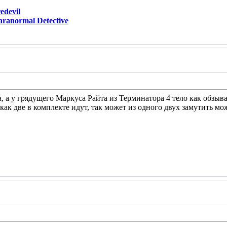
devil
ranormal Detective
 а у грядущего Маркуса Райта из Терминатора 4 тело как обзыва
 как две в комплекте идут, так может из одного двух замутить м