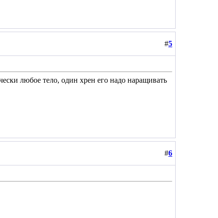
#
5
ически любое тело, один хрен его надо наращивать
#
6