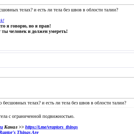
сшовных телах? и есть ли тела без швов в облости талии?
ck!
то я говорю, но я прав!
 ты человек и должен умереть!
 бесшовных телах? и есть ли тела без швов в облости талии?
тела с ограниченной подвижностью.
ru
Канал >>
https://t.me/vraptors_things
aptor's Things Are