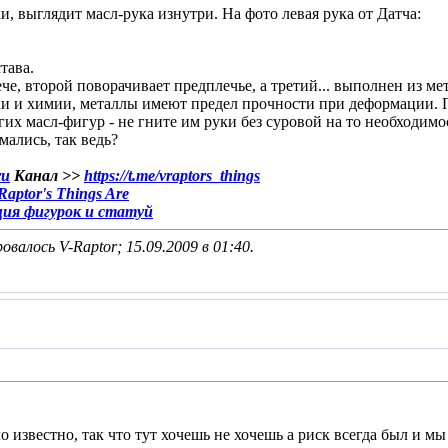
и, выглядит масл-рука изнутри. На фото левая рука от Датча:
тава.
че, второй поворачивает предплечье, а третий... выполнен из ме
и и химии, металлы имеют предел прочности при деформации. П
гих масл-фигур - не гните им руки без суровой на то необходимо
мались, так ведь?
ru
Канал >>
https://t.me/vraptors_things
aptor's Things Are
ция фигурок и статуй
овалось V-Raptor; 15.09.2009 в
01:40
.
о известно, так что тут хочешь не хочешь а риск всегда был и м