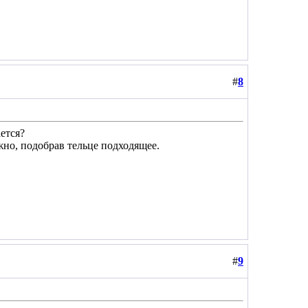
#
8
ется?
ожно, подобрав тельце подходящее.
#
9