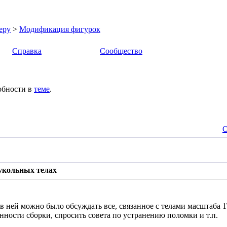
еру
>
Модификация фигурок
Справка
Сообщество
обности в
теме
.
О
кукольных телах
 в ней можно было обсуждать все, связанное с телами масштаба 1
нности сборки, спросить совета по устранению поломки и т.п.