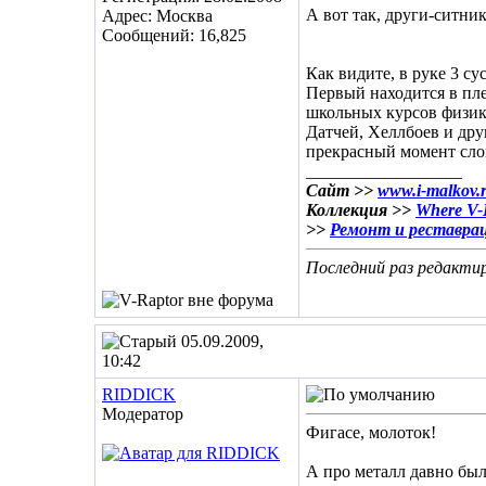
А вот так, други-ситник
Адрес: Москва
Сообщений: 16,825
Как видите, в руке 3 сус
Первый находится в пле
школьных курсов физик
Датчей, Хеллбоев и дру
прекрасный момент сло
__________________
Сайт >>
www.i-malkov.
Коллекция >>
Where V-R
>>
Ремонт и реставра
Последний раз редактир
05.09.2009,
10:42
RIDDICK
Модератор
Фигасе, молоток!
А про металл давно был