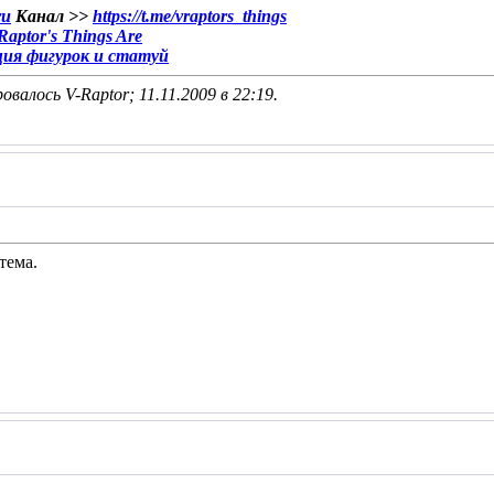
ru
Канал >>
https://t.me/vraptors_things
aptor's Things Are
ция фигурок и статуй
овалось V-Raptor; 11.11.2009 в
22:19
.
тема.