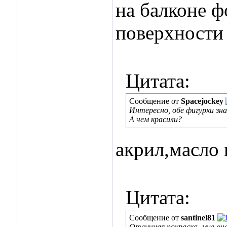
на балконе ф
поверхности 
Цитата:
Сообщение от
Spacejockey
Интересно, обе фигурки зн
А чем красили?
акрил,масло 
Цитата:
Сообщение от
santinel81
Отличная покраска, мне оч