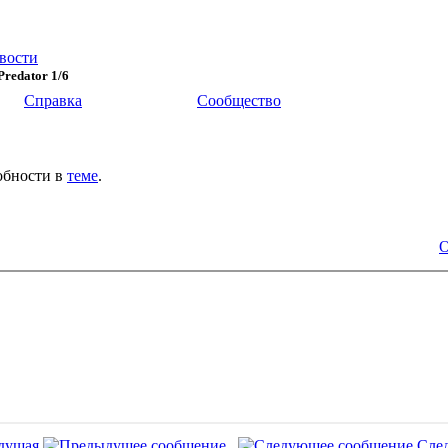
вости
redator 1/6
Справка
Сообщество
обности в
теме
.
О
дущая
Сле