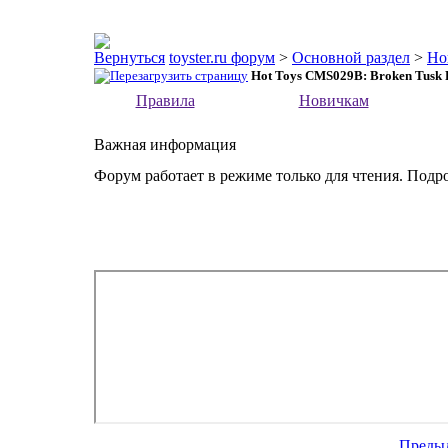
toyster.ru форум
>
Основной раздел
>
Но
Hot Toys CMS029B: Broken Tusk P
Правила
Новичкам
Важная информация
Форум работает в режиме только для чтения. Подр
Преды