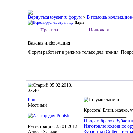
toyster.ru форум
>
В помощь коллекцион
Дарю
Правила
Новичкам
Важная информация
Форум работает в режиме только для чтения. Подр
05.02.2018,
23:40
Punish
Местный
Красота! Блин, жалко, ч
__________________
Продам брелок Зубасти
Изготовлю холодное ор
Регистрация: 23.01.2012
Зубастики|Critters под з
Адрес: Харьков