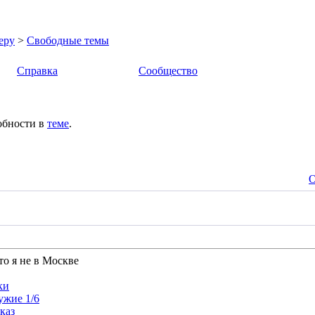
еру
>
Свободные темы
Справка
Сообщество
обности в
теме
.
О
то я не в Москве
ки
ужие 1/6
аказ