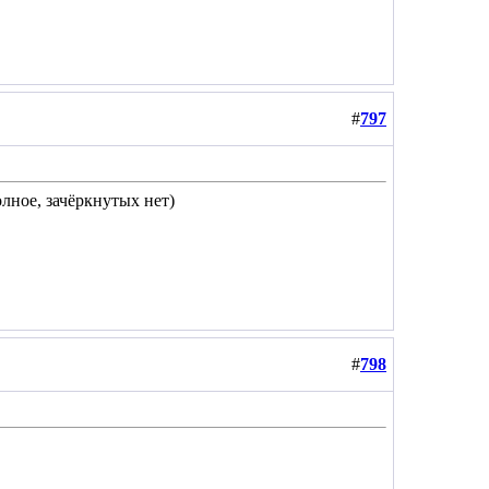
#
797
лное, зачёркнутых нет)
#
798