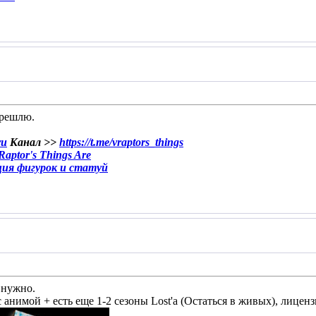
перешлю.
ru
Канал >>
https://t.me/vraptors_things
aptor's Things Are
ция фигурок и статуй
 нужно.
анимой + есть еще 1-2 сезоны Lost'а (Остаться в живых), лиценз