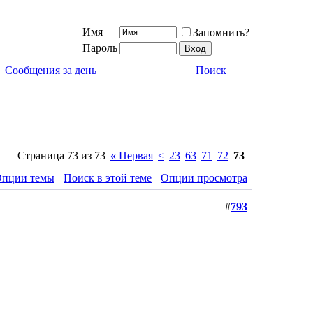
Имя
Запомнить?
Пароль
Сообщения за день
Поиск
Страница 73 из 73
«
Первая
<
23
63
71
72
73
пции темы
Поиск в этой теме
Опции просмотра
#
793