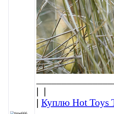
_______________
|
|
|
Куплю Hot Toys 