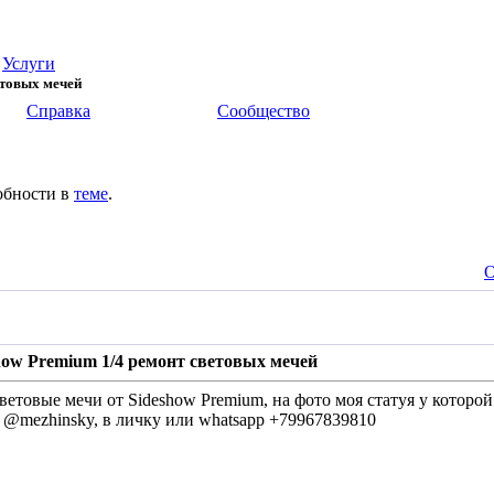
>
Услуги
етовых мечей
Справка
Сообщество
обности в
теме
.
О
how Premium 1/4 ремонт световых мечей
етовые мечи от Sideshow Premium, на фото моя статуя у которой
m @mezhinsky, в личку или whatsapp +79967839810