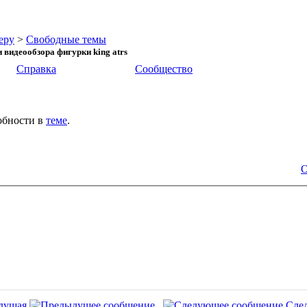
еру
>
Свободные темы
 видеообзора фигурки king atrs
Справка
Сообщество
обности в
теме
.
О
дущая
Сле