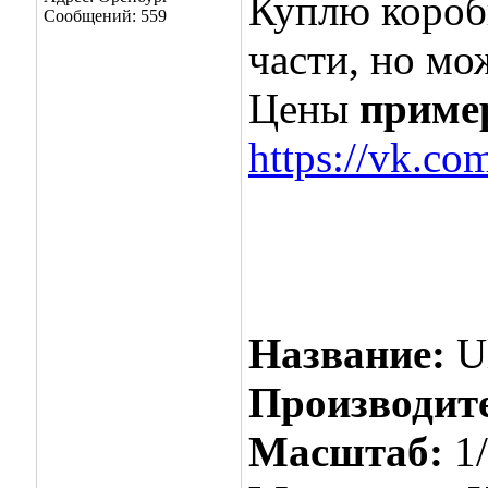
Куплю коробк
Сообщений: 559
части, но мо
Цены
приме
https://vk.co
Название:
U
Производит
Масштаб:
1