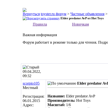
toyster.ru форум
>
Частные объявления
Elder predator AvP от Hot Toys
Правила
Новичкам
Важная информация
Форум работает в режиме только для чтения. Подр
09.04.2022,
09:32
scorpio105
Elder predator Av
Местный
Название:
Elder predator AvP
Регистрация:
Производитель:
Hot Toys
06.01.2015
Масштаб:
1/6
Адрес: