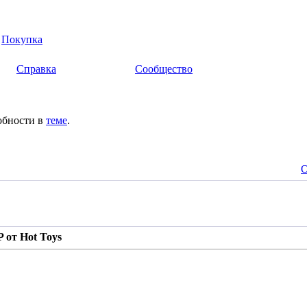
>
Покупка
Справка
Сообщество
обности в
теме
.
О
P от Hot Toys