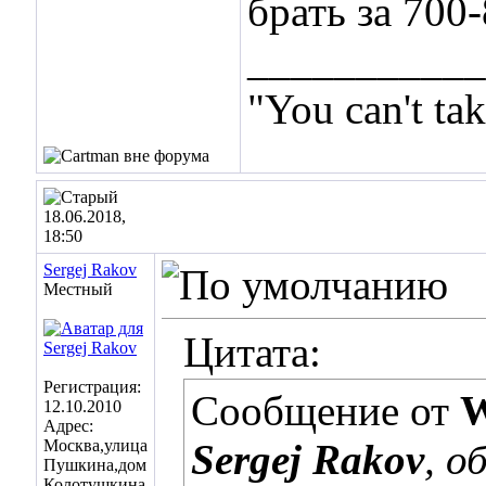
брать за 700
___________
"You can't ta
18.06.2018,
18:50
Sergej Rakov
Местный
Цитата:
Регистрация:
Сообщение от
W
12.10.2010
Адрес:
Москва,улица
Sergej Rakov
, о
Пушкина,дом
Колотушкина