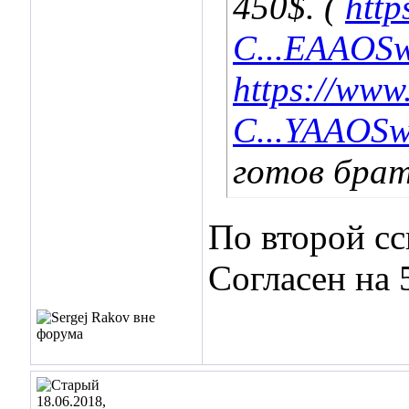
450$. (
http
C...EAAOS
https://www
C...YAAOS
готов брат
По второй сс
Согласен на 
18.06.2018,