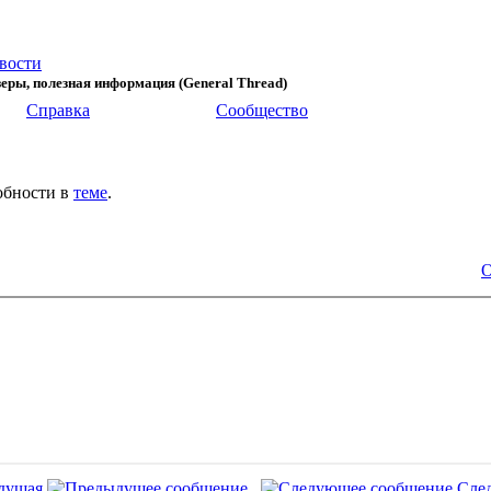
вости
еры, полезная информация (General Thread)
Справка
Сообщество
обности в
теме
.
О
дущая
Сле