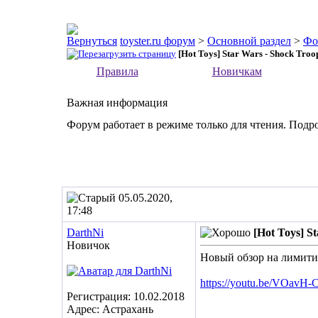
toyster.ru форум
>
Основной раздел
>
Фо
[Hot Toys] Star Wars - Shock Troo
Правила
Новичкам
Важная информация
Форум работает в режиме только для чтения. Подр
05.05.2020,
17:48
DarthNi
[Hot Toys] St
Новичок
Новый обзор на лимити
https://youtu.be/VOavH
Регистрация: 10.02.2018
Адрес: Астрахань