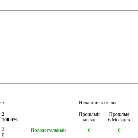
лях
Недавние отзывы
2
Прошлый
Прошлые
100.0%
месяц
6 Месяцев
2
Положительный
0
0
0