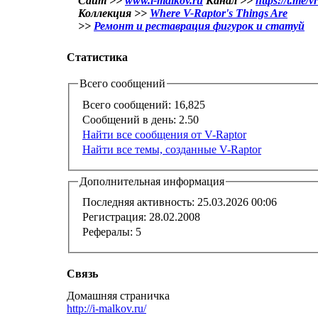
Сайт >>
www.i-malkov.ru
Канал >>
https://t.me/v
Коллекция >>
Where V-Raptor's Things Are
>>
Ремонт и реставрация фигурок и статуй
Статистика
Всего сообщений
Всего сообщений:
16,825
Сообщений в день:
2.50
Найти все сообщения от V-Raptor
Найти все темы, созданные V-Raptor
Дополнительная информация
Последняя активность:
25.03.2026
00:06
Регистрация:
28.02.2008
Рефералы:
5
Связь
Домашняя страничка
http://i-malkov.ru/