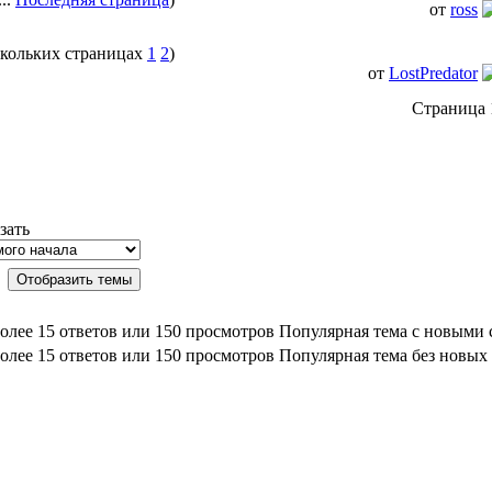
от
ross
1
2
)
от
LostPredator
Страница 
зать
Популярная тема с новыми
Популярная тема без новых