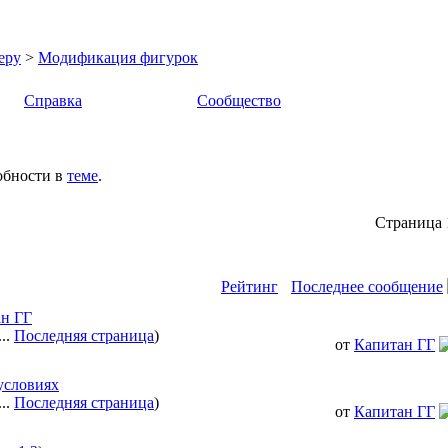
еру
>
Модификация фигурок
Справка
Сообщество
обности в
теме
.
Страница 
Рейтинг
Последнее сообщение
ан ГГ
...
Последняя страница
)
от
Капитан ГГ
условиях
...
Последняя страница
)
от
Капитан ГГ