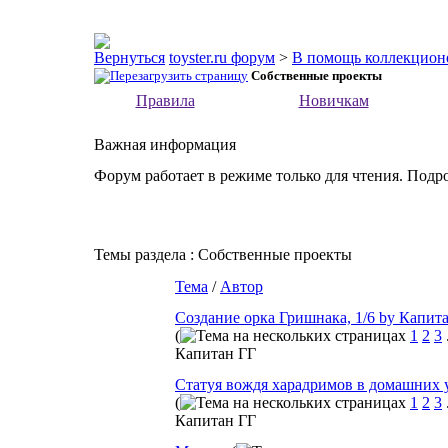
toyster.ru форум
>
В помощь коллекцион
Собственные проекты
Правила
Новичкам
Важная информация
Форум работает в режиме только для чтения. Подр
Темы раздела
: Собственные проекты
Тема
/
Автор
Создание орка Гришнака, 1/6 by Капит
(
1
2
3
Капитан ГГ
Статуя вождя харадримов в домашних 
(
1
2
3
Капитан ГГ