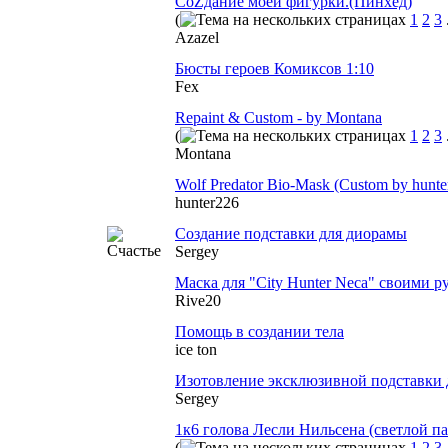
СоZдание моей фигурки.(Пинхед)
(
1
2
3
Azazel
Бюсты героев Комиксов 1:10
Fex
Repaint & Custom - by Montana
(
1
2
3
Montana
Wolf Predator Bio-Mask (Custom by hunte
hunter226
Создание подставки для диорамы
Sergey
Маска для "City Hunter Neca" своими р
Rive20
Помощь в создании тела
ice ton
Изотовление эксклюзивной подставки д
Sergey
1к6 голова Лесли Нильсена (светлой па
(
1
2
3