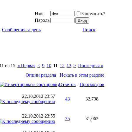
Имя
Запомнить?
Пароль
Сообщения за день
Поиск
11 из 15
«
Первая
<
9
10
11
12
13
>
Последняя
»
Опции раздела
Искать в этом разделе
Ответов
Просмотров
22.10.2012
23:57
43
32,798
22.10.2012
23:55
35
31,062