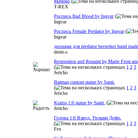
Мачико
(
T-REX
Роспись Bad Blood by Ingvar
(
Ingvar
Роспись Female Predator by Ingvar
(
Ingvar
диорама для predator berserker hand mad
denis-s
Restoration and Repaint by Marie Frost and
(
1
2
3
Jericho
Batman,custom statue by Santi.
(
1
2
3
Jericho
Kratos,1:6 statue by Santi.
(
Jericho
Голова 1:6 Взвод. Уильям Дефо.
(
1
2
3
Fex