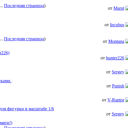
...
Последняя страница
)
от
Marut
от
Incubus
...
Последняя страница
)
от
Montana
r226)
от
hunter226
от
Sergey
уками.
от
Punish
от
V-Raptor
ля фигурки в масштабе 1/6
от
Sergey
мяти!)
...
Последняя страница
)