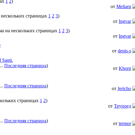
1
2
)
от
Meliarn
1
2
3
)
от
Ingvar
1
2
3
)
от
Ingvar
e
от
denis-s
 Santi.
...
Последняя страница
)
от
Khorn
...
Последняя страница
)
от
Jericho
1
2
)
от
Трупоед
...
Последняя страница
)
от
tremor