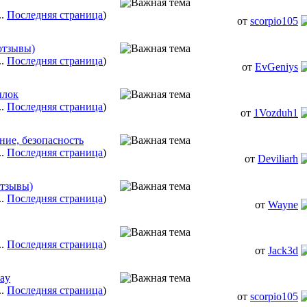
..
Последняя страница
)
от
scorpio105
отзывы)
..
Последняя страница
)
от
EvGeniys
ылок
..
Последняя страница
)
от
1Vozduh1
ние, безопасность
..
Последняя страница
)
от
Deviliarh
отзывы)
..
Последняя страница
)
от
Wayne
..
Последняя страница
)
от
Jack3d
ay
..
Последняя страница
)
от
scorpio105