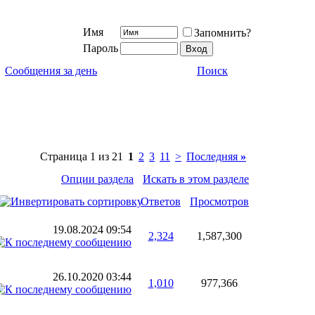
Имя
Запомнить?
Пароль
Сообщения за день
Поиск
Страница 1 из 21
1
2
3
11
>
Последняя
»
Опции раздела
Искать в этом разделе
Ответов
Просмотров
19.08.2024
09:54
2,324
1,587,300
26.10.2020
03:44
1,010
977,366