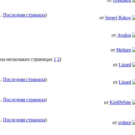
от
Goldberg
..
Последняя страница
)
от
Sergej Rakov
от
Avalon
от
Meliarn
1
2
)
от
Lizard
..
Последняя страница
)
от
Lizard
..
Последняя страница
)
от
KirillWhite
..
Последняя страница
)
от
sviktor