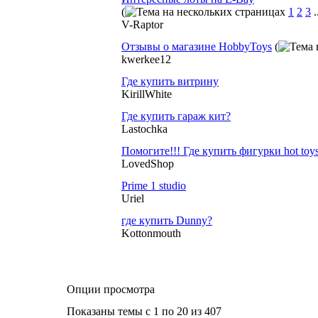
(
1
2
3
.
V-Raptor
Отзывы о магазине HobbyToys
(
kwerkee12
Где купить витрину
KirillWhite
Где купить гараж кит?
Lastochka
Помогите!!! Где купить фигурки hot to
LovedShop
Prime 1 studio
Uriel
где купить Dunny?
Kottonmouth
Опции просмотра
Показаны темы с 1 по 20 из 407