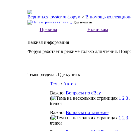
toyster.ru форум
>
В помощь коллекцион
Где купить
Правила
Новичкам
Важная информация
Форум работает в режиме только для чтения. Подр
Темы раздела
: Где купить
Тема
/
Автор
Важно:
Вопросы по eBay
(
1
2
3
.
tremor
Важно:
Вопросы по таможне
(
1
2
3
.
tremor