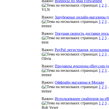
Важно:
Вопросы по Mail Forwarding
(
1
2
3
.
VLN
Важно:
Зарубежные онлайн-магазины (
(
1
2
3
.
tremor
Важно:
Текущая скорость доставки пос
(
1
2
3
.
trent
Важно:
PayPal: регистрация, использова
(
1
2
3
.
Olivia
Важно:
Продавцы аукциона eBay.com (
(
1
2
3
.
tremor
Важно:
Оффлайн магазины в Москве
(
1
2
3
.
tremor
Важно:
Использование снайперов на eB
(
1
2
3
.
Bob Vexer