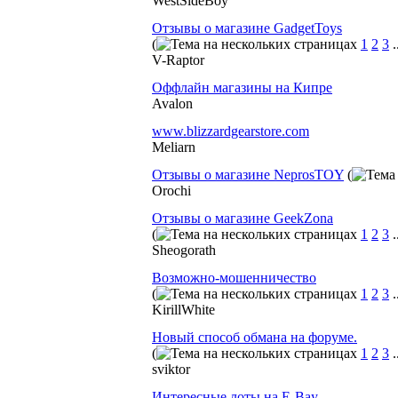
WestSideBoy
Отзывы о магазине GadgetToys
(
1
2
3
.
V-Raptor
Оффлайн магазины на Кипре
Avalon
www.blizzardgearstore.com
Meliarn
Отзывы о магазине NeprosTOY
(
Orochi
Отзывы о магазине GeekZona
(
1
2
3
.
Sheogorath
Возможно-мошенничество
(
1
2
3
.
KirillWhite
Новый способ обмана на форуме.
(
1
2
3
.
sviktor
Интересные лоты на E-Bay