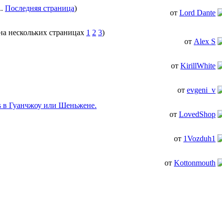
..
Последняя страница
)
от
Lord Dante
1
2
3
)
от
Alex S
от
KirillWhite
от
evgeni_v
ys в Гуанчжоу или Шеньжене.
от
LovedShop
от
1Vozduh1
от
Kottonmouth