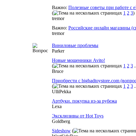
Важно:
Полезные советы при работе с 
(
1
2
3
)
tremor
Важно:
Российские онлайн магазины (с
tremor
Виниловые проблемы
Parker
Новые мошенники Avito!
(
1
2
3
.
Bruce
Приобрести с bigbadtoystore.com (вопро
(
1
2
3
.
UlliPekka
Артбуки. покупка из-за рубежа
Lexa
Эксклюзивы от Hot Toys
Goldberg
Sideshow
(