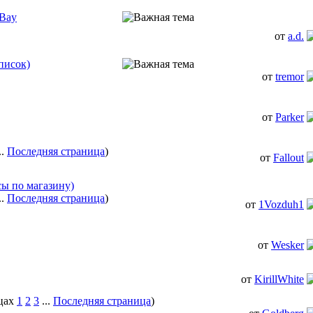
eBay
от
a.d.
писок)
от
tremor
от
Parker
..
Последняя страница
)
от
Fallout
сы по магазину)
..
Последняя страница
)
от
1Vozduh1
от
Wesker
от
KirillWhite
1
2
3
...
Последняя страница
)