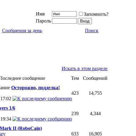
Имя
Запомнить?
Пароль
Сообщения за день
Поиск
Искать в этом разделе
Последнее сообщение
Тем
Сообщений
Осторожно, подделка!
423
14,755
2
17:02
yers 1/6
239
4,344
9
19:34
Mark II (RoboCain)
sey
633
16,905