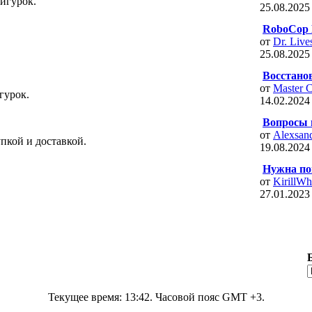
фигурок.
25.08.202
RoboCop 
от
Dr. Live
25.08.202
Восстанов
от
Master C
гурок.
14.02.202
Вопросы 
от
Alexsan
пкой и доставкой.
19.08.202
Нужна пом
от
KirillWh
27.01.202
Текущее время:
13:42
. Часовой пояс GMT +3.