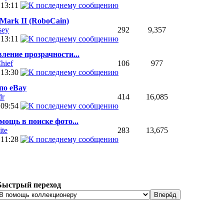
5
13:11
Mark II (RoboCain)
sey
292
9,357
5
13:11
ление прозрачности...
hief
106
977
4
13:30
по eBay
dr
414
16,085
4
09:54
ощь в поиске фото...
ite
283
13,675
3
11:28
Быстрый переход