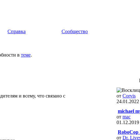
Справка
Сообщество
обности в
теме
.
ителям и всему, что связано с
от
Corvis
24.01.202
michael m
от
mac
01.12.201
RoboCop 
от
Dr. Live