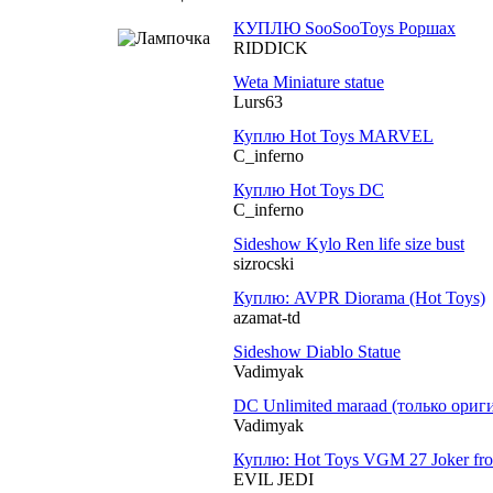
КУПЛЮ SooSooToys Роршах
RIDDICK
Weta Miniature statue
Lurs63
Куплю Hot Toys MARVEL
C_inferno
Куплю Hot Toys DC
C_inferno
Sideshow Kylo Ren life size bust
sizrocski
Куплю: AVPR Diorama (Hot Toys)
azamat-td
Sideshow Diablo Statue
Vadimyak
DC Unlimited maraad (только ориг
Vadimyak
Куплю: Hot Toys VGM 27 Joker fr
EVIL JEDI