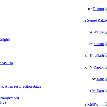
от
Deinon
от
Sergej Rako
от
Wayne
night)
от
elefant
от
Deviliarh
0 MMS136
от
V-Raptor
от
Xalk
, Alien resurrection statue
от
Meliarn
изводителей
1
2
)
от
KirillWhite