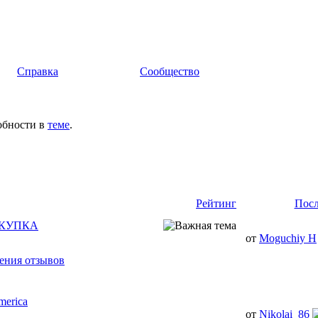
Справка
Сообщество
обности в
теме
.
Рейтинг
Посл
ОКУПКА
от
Moguchiy H
ения отзывов
erica
от
Nikolai_86