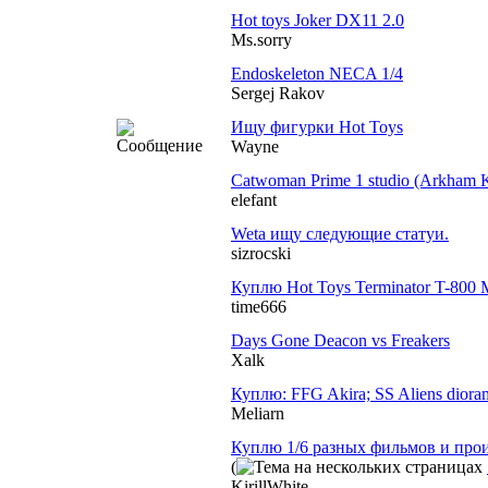
Hot toys Joker DX11 2.0
Ms.sorry
Endoskeleton NECA 1/4
Sergej Rakov
Ищу фигурки Hot Toys
Wayne
Catwoman Prime 1 studio (Arkham K
elefant
Weta ищу следующие статуи.
sizrocski
Куплю Hot Toys Terminator T-80
time666
Days Gone Deacon vs Freakers
Xalk
Куплю: FFG Akira; SS Aliens diorama
Meliarn
Куплю 1/6 разных фильмов и про
(
KirillWhite