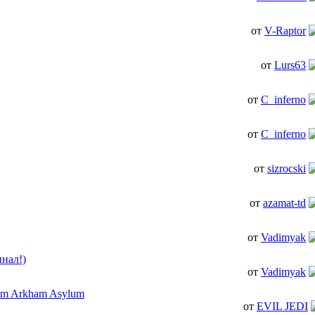
от
V-Raptor
от
Lurs63
от
C_inferno
от
C_inferno
от
sizrocski
от
azamat-td
от
Vadimyak
инал!)
от
Vadimyak
om Arkham Asylum
от
EVIL JEDI