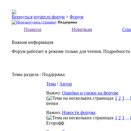
toyster.ru форум
>
Форум
Поддержка
Правила
Новичкам
Спр
Важная информация
Форум работает в режиме только для чтения. Подробности
Темы раздела
: Поддержка
Тема
/
Автор
Важно:
Ошибки и глюки на форуме
(
1
2
3
...
tremor
Важно:
Новости форума
(
1
2
3
...
Егорофф