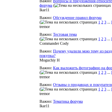
Важно:
Вопросы и предложения относите
форума
(
Ikar11
Важно:
Обсуждение правил форума
(
1
2
3
...
tremor
Важно:
Тестовая тема
(
1
2
3
...
Commander Cody
Важно:
Почему удалили мою тему из разд
покупка?
Moguchiy H
Важно:
Как выложить фотографию на фо
(
1
2
3
...
tremor
Важно:
Отзывы о продавцах и покупател
(
1
2
3
...
tremor
Важно:
Тематика форума
Ikar11