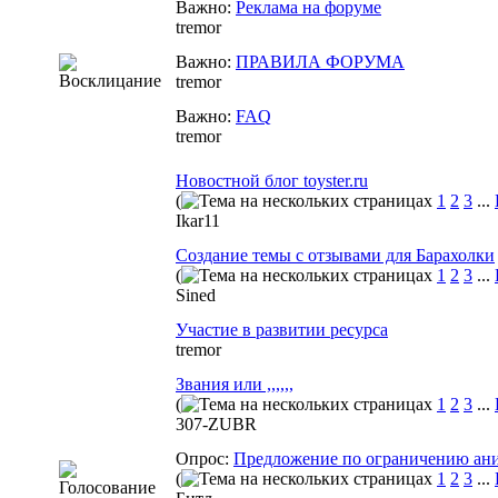
Важно:
Реклама на форуме
tremor
Важно:
ПРАВИЛА ФОРУМА
tremor
Важно:
FAQ
tremor
Новостной блог toyster.ru
(
1
2
3
...
Ikar11
Создание темы с отзывами для Барахолки
(
1
2
3
...
Sined
Участие в развитии ресурса
tremor
Звания или ,,,,,,
(
1
2
3
...
307-ZUBR
Опрос:
Предложение по ограничению ани
(
1
2
3
...