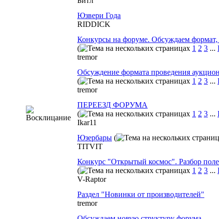
Битл
Юзвери Года
RIDDICK
Конкурсы на форуме. Обсуждаем формат, з
(
1
2
3
...
tremor
Обсуждение формата проведения аукцио
(
1
2
3
...
tremor
ПЕРЕЕЗД ФОРУМА
(
1
2
3
...
Ikar11
Юзербары
(
TITVIT
Конкурс "Открытый космос". Разбор поле
(
1
2
3
...
V-Raptor
Раздел "Новинки от производителей"
tremor
Обсуждаем новую структуру форума