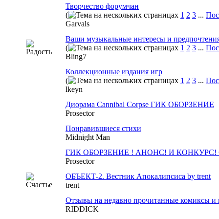
Творчество форумчан
(
1
2
3
...
Пос
Garvals
Ваши музыкальные интересы и предпочтени
(
1
2
3
...
Пос
Bling7
Коллекционные издания игр
(
1
2
3
...
Пос
lkeyn
Диорама Cannibal Corpse ГИК ОБОРЗЕНИЕ
Prosector
Понравившиеся стихи
Midnight Man
ГИК ОБОРЗЕНИЕ ! АНОНС! И КОНКУРС!
Prosector
ОБЪЕКТ-2. Вестник Апокалипсиса by trent
trent
Отзывы на недавно прочитанные комиксы и 
RIDDICK