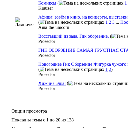
Комиксы
(
1
Krauzer
Афиша: зовём в кино, на концерты, выставки 
(
1
2
3
...
Пос
Aina-the-unicorn
Восставший из зада. Гик оборзение.
(
Prosector
ГИК ОБОРЗЕНИЕ САМАЯ ГРУСТНАЯ СТ
Prosector
Новогоднее Гик Оборзение!Фигурка чужого 
(
1
2
)
Prosector
Хижина Эша!
(
Prosector
Опции просмотра
Показаны темы с 1 по 20 из 138