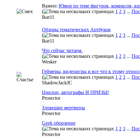
Важно:
Юмор по теме фигурок, комиксов, ки
(
1
2
3
...
Пос
Ikar11
Обзоры тематических Артбуков
(
1
2
3
...
Пос
Ikar11
Что сейчас читаем.
(
1
2
3
...
Пос
Wesker
Геймеры, видеоигры и все что к этому относ
(
1
2
3
...
Пос
ShadowJackJC
Циклоп, автографы И ПРИЗЫ!
Prosector
Зловещие мертвецы
Prosector
Geek оборзение
(
1
2
3
...
Пос
Prosector