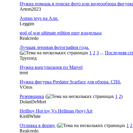
Нужна помощь в поиске фото или видеообзора фигурки 
Artem2023
Asmus toys на Али.
Leggim
god of war ultimate edition ищу владельца
Realcredo
Лучшая ленивая фотография года.
(
1
2
3
...
Последняя ст
Трупоед
Нужна консультация по Marvel
trent
Нужна фигурка Predator Scarface для обзора. СПб.
VOros
Резервщики
(
1
2
)
DolanDeMort
Hellboy Hot toy Vs Hellman (boy) Art
KirillWhite
Отливка в форму.
(
1
2
Realcredo