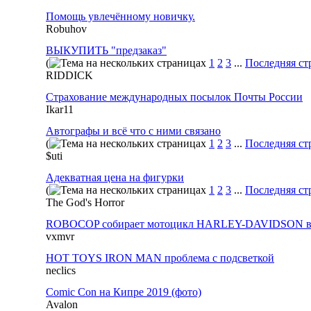
Помощь увлечённому новичку.
Robuhov
ВЫКУПИТЬ "предзаказ"
(
1
2
3
...
Последняя ст
RIDDICK
Страхование международных посылок Почты России
Ikar11
Автографы и всё что с ними связано
(
1
2
3
...
Последняя ст
$uti
Адекватная цена на фигурки
(
1
2
3
...
Последняя ст
The God's Horror
ROBOCOP собирает мотоцикл HARLEY-DAVIDSON в 
vxmvr
HOT TOYS IRON MAN проблема с подсветкой
neclics
Comic Con на Кипре 2019 (фото)
Avalon