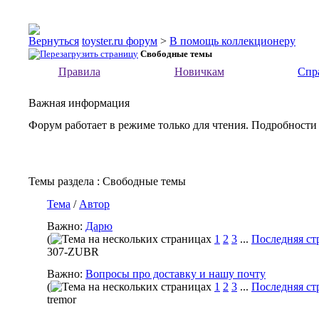
toyster.ru форум
>
В помощь коллекционеру
Свободные темы
Правила
Новичкам
Спр
Важная информация
Форум работает в режиме только для чтения. Подробности
Темы раздела
: Свободные темы
Тема
/
Автор
Важно:
Дарю
(
1
2
3
...
Последняя ст
307-ZUBR
Важно:
Вопросы про доставку и нашу почту
(
1
2
3
...
Последняя ст
tremor