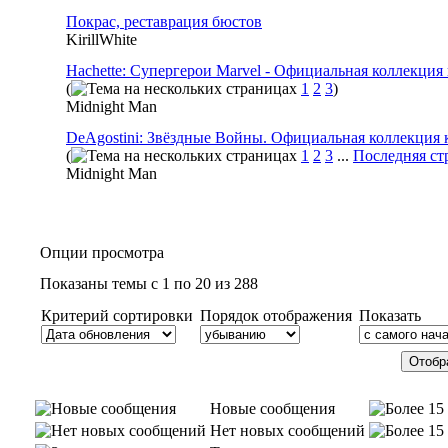
Покрас, реставрация бюстов
KirillWhite
Hachette: Супергерои Marvel - Официальная коллекция 
(
1
2
3
)
Midnight Man
DeAgostini: Звёздные Войны. Официальная коллекция 
(
1
2
3
...
Последняя ст
Midnight Man
Опции просмотра
Показаны темы с 1 по 20 из 288
Критерий сортировки
Порядок отображения
Показать
Новые сообщения
Нет новых сообщений