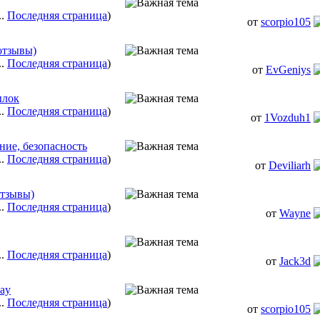
..
Последняя страница
)
от
scorpio105
отзывы)
..
Последняя страница
)
от
EvGeniys
ылок
..
Последняя страница
)
от
1Vozduh1
ние, безопасность
..
Последняя страница
)
от
Deviliarh
отзывы)
..
Последняя страница
)
от
Wayne
..
Последняя страница
)
от
Jack3d
ay
..
Последняя страница
)
от
scorpio105