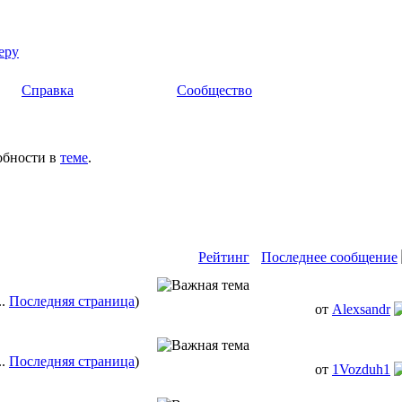
еру
Справка
Сообщество
обности в
теме
.
Рейтинг
Последнее сообщение
..
Последняя страница
)
от
Alexsandr
..
Последняя страница
)
от
1Vozduh1