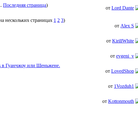
..
Последняя страница
)
от
Lord Dante
1
2
3
)
от
Alex S
от
KirillWhite
от
evgeni_v
ys в Гуанчжоу или Шеньжене.
от
LovedShop
от
1Vozduh1
от
Kottonmouth