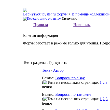
toyster.ru форум
>
В помощь коллекцион
Где купить
Правила
Новичкам
Важная информация
Форум работает в режиме только для чтения. Подр
Темы раздела
: Где купить
Тема
/
Автор
Важно:
Вопросы по eBay
(
1
2
3
.
tremor
Важно:
Вопросы по таможне
(
1
2
3
.
tremor