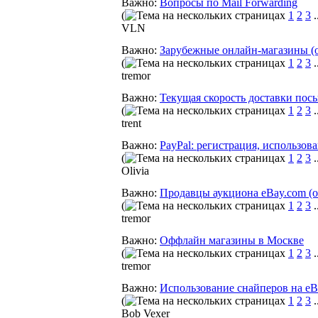
Важно:
Вопросы по Mail Forwarding
(
1
2
3
.
VLN
Важно:
Зарубежные онлайн-магазины (
(
1
2
3
.
tremor
Важно:
Текущая скорость доставки пос
(
1
2
3
.
trent
Важно:
PayPal: регистрация, использова
(
1
2
3
.
Olivia
Важно:
Продавцы аукциона eBay.com (
(
1
2
3
.
tremor
Важно:
Оффлайн магазины в Москве
(
1
2
3
.
tremor
Важно:
Использование снайперов на eB
(
1
2
3
.
Bob Vexer