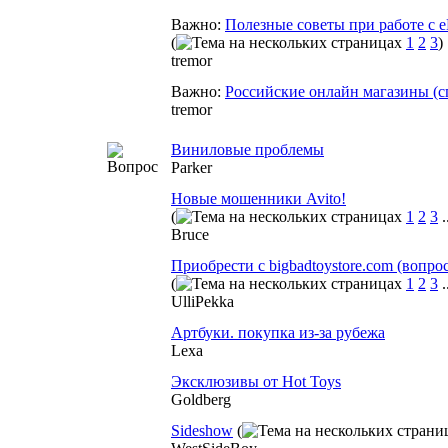
Важно:
Полезные советы при работе с 
(
1
2
3
)
tremor
Важно:
Российские онлайн магазины (с
tremor
Виниловые проблемы
Parker
Новые мошенники Avito!
(
1
2
3
.
Bruce
Приобрести с bigbadtoystore.com (вопро
(
1
2
3
.
UlliPekka
Артбуки. покупка из-за рубежа
Lexa
Эксклюзивы от Hot Toys
Goldberg
Sideshow
(