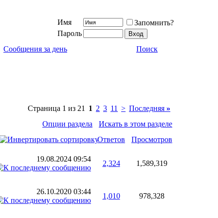
Имя
Запомнить?
Пароль
Сообщения за день
Поиск
Страница 1 из 21
1
2
3
11
>
Последняя
»
Опции раздела
Искать в этом разделе
Ответов
Просмотров
19.08.2024
09:54
2,324
1,589,319
26.10.2020
03:44
1,010
978,328