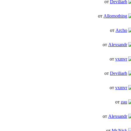
от
Deviliarh
от
Allornothing
от
Archo
от
Alexsandr
от
vxmvr
от
Deviliarh
от
vxmvr
от
zau
от
Alexsandr
от
Mr.Nick