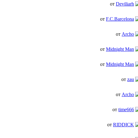
от
Deviliarh
от
F.C.Barcelona
от
Archo
от
Midnight Man
от
Midnight Man
от
zau
от
Archo
от
time666
от
RIDDICK