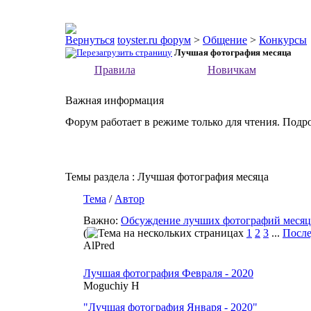
toyster.ru форум
>
Общение
>
Конкурсы
Лучшая фотография месяца
Правила
Новичкам
Важная информация
Форум работает в режиме только для чтения. Подр
Темы раздела
: Лучшая фотография месяца
Тема
/
Автор
Важно:
Обсуждение лучших фотографий месяц
(
1
2
3
...
После
AlPred
Лучшая фотография Февраля - 2020
Moguchiy H
"Лучшая фотография Января - 2020"