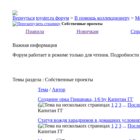
toyster.ru форум
>
В помощь коллекционеру
>
М
Собственные проекты
Правила
Новичкам
Спр
Важная информация
Форум работает в режиме только для чтения. Подробности
Темы раздела
: Собственные проекты
Тема
/
Автор
Создание орка Гришнака, 1/6 by Капитан ГГ
(
1
2
3
...
После
Капитан ГГ
Статуя вождя харадримов в домашних условия
(
1
2
3
...
После
Капитан ГГ