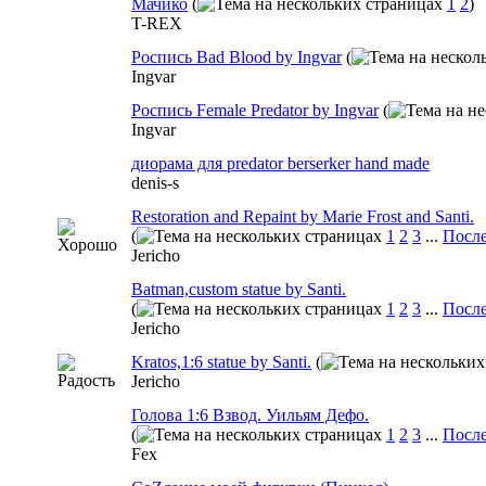
Мачико
(
1
2
)
T-REX
Роспись Bad Blood by Ingvar
(
Ingvar
Роспись Female Predator by Ingvar
(
Ingvar
диорама для predator berserker hand made
denis-s
Restoration and Repaint by Marie Frost and Santi.
(
1
2
3
...
После
Jericho
Batman,custom statue by Santi.
(
1
2
3
...
После
Jericho
Kratos,1:6 statue by Santi.
(
Jericho
Голова 1:6 Взвод. Уильям Дефо.
(
1
2
3
...
После
Fex