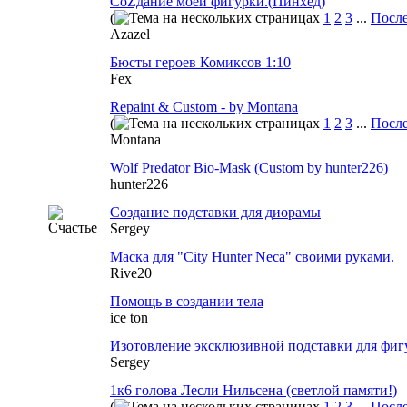
СоZдание моей фигурки.(Пинхед)
(
1
2
3
...
После
Azazel
Бюсты героев Комиксов 1:10
Fex
Repaint & Custom - by Montana
(
1
2
3
...
После
Montana
Wolf Predator Bio-Mask (Custom by hunter226)
hunter226
Создание подставки для диорамы
Sergey
Маска для "City Hunter Neca" своими руками.
Rive20
Помощь в создании тела
ice ton
Изотовление эксклюзивной подставки для фигу
Sergey
1к6 голова Лесли Нильсена (светлой памяти!)
(
1
2
3
...
После