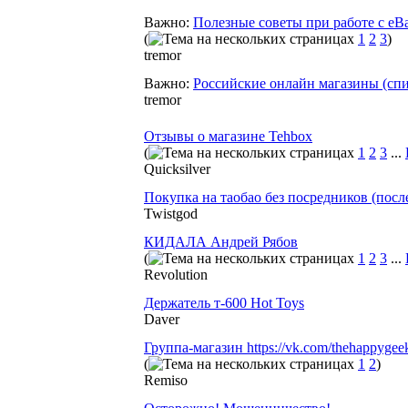
Важно:
Полезные советы при работе с eB
(
1
2
3
)
tremor
Важно:
Российские онлайн магазины (спи
tremor
Отзывы о магазине Tehbox
(
1
2
3
...
Quicksilver
Покупка на таобао без посредников (посл
Twistgod
КИДАЛА Андрей Рябов
(
1
2
3
...
Revolution
Держатель т-600 Hot Toys
Daver
Группа-магазин https://vk.com/thehappygee
(
1
2
)
Remiso