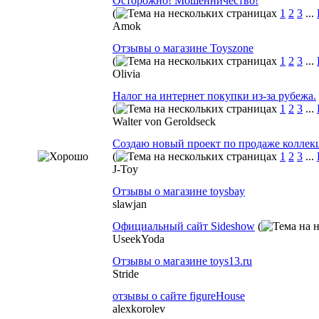
Осторожно! Мошенничество!
(
1
2
3
...
Amok
Отзывы о магазине Toyszone
(
1
2
3
...
Olivia
Налог на интернет покупки из-за рубежа.
(
1
2
3
...
Walter von Geroldseck
Создаю новый проект по продаже коллек
(
1
2
3
...
J-Toy
Отзывы о магазине toysbay
slawjan
Официальный сайт Sideshow
(
UseekYoda
Отзывы о магазине toys13.ru
Stride
отзывы о сайте figureHouse
alexkorolev