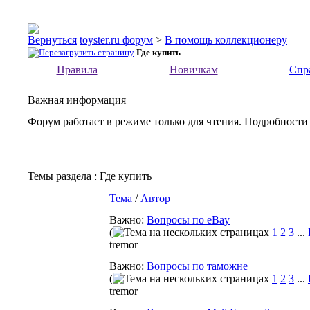
toyster.ru форум
>
В помощь коллекционеру
Где купить
Правила
Новичкам
Спр
Важная информация
Форум работает в режиме только для чтения. Подробности
Темы раздела
: Где купить
Тема
/
Автор
Важно:
Вопросы по eBay
(
1
2
3
...
tremor
Важно:
Вопросы по таможне
(
1
2
3
...
tremor