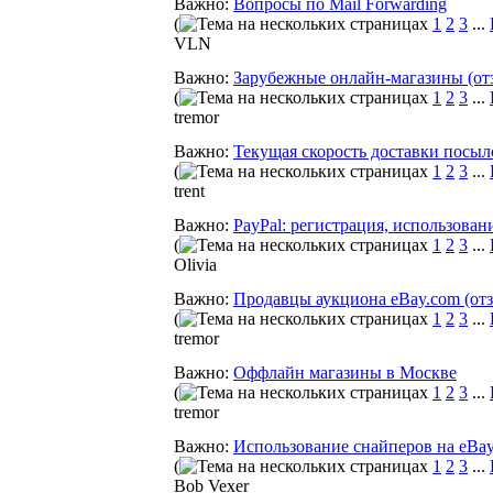
Важно:
Вопросы по Mail Forwarding
(
1
2
3
...
VLN
Важно:
Зарубежные онлайн-магазины (от
(
1
2
3
...
tremor
Важно:
Текущая скорость доставки посыл
(
1
2
3
...
trent
Важно:
PayPal: регистрация, использован
(
1
2
3
...
Olivia
Важно:
Продавцы аукциона eBay.com (от
(
1
2
3
...
tremor
Важно:
Оффлайн магазины в Москве
(
1
2
3
...
tremor
Важно:
Использование снайперов на eBa
(
1
2
3
...
Bob Vexer