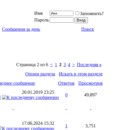
Имя
Запомнить?
Пароль
Сообщения за день
Поиск
Страница 2 из 6
<
1
2
3
4
>
Последняя
»
Опции раздела
Искать в этом разделе
леднее сообщение
Ответов
Просмотров
20.01.2019
23:25
0
49,897
H
-
-
-
17.06.2024
15:32
1
3,751