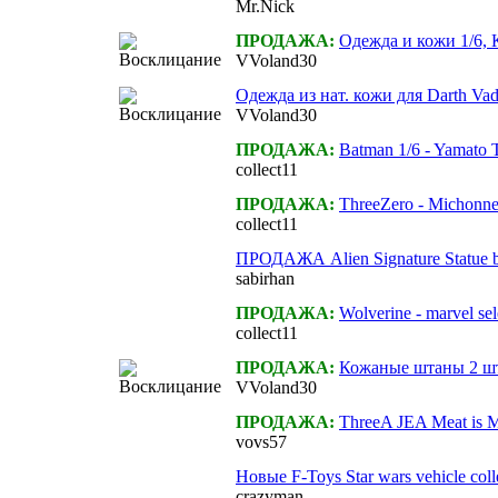
Mr.Nick
ПРОДАЖА:
Одежда и кожи 1/6, 
VVoland30
Одежда из нат. кожи для Darth Va
VVoland30
ПРОДАЖА:
Batman 1/6 - Yamato 
collect11
ПРОДАЖА:
ThreeZero - Michonne
collect11
ПРОДАЖА Alien Signature Statue by
sabirhan
ПРОДАЖА:
Wolverine - marvel sel
collect11
ПРОДАЖА:
Кожаные штаны 2 шт.
VVoland30
ПРОДАЖА:
ThreeA JEA Meat is M
vovs57
Новые F-Toys Star wars vehicle coll
crazyman