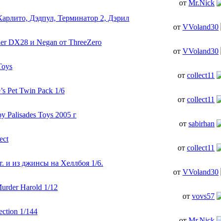
от
Mr.Nick
Карлито, Дэдпул, Терминатор 2, Дэрил
от
VVoland30
der DX28 и Negan от ThreeZero
от
VVoland30
Toys
от
collect11
’s Pet Twin Pack 1/6
от
collect11
 Palisades Toys 2005 г
от
sabirhan
ect
от
collect11
 и из джинсы на Хеллбоя 1/6.
от
VVoland30
urder Harold 1/12
от
vovs57
ection 1/144
от
Mr.Nick