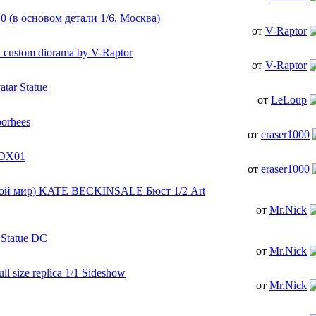
0 (в основом детали 1/6, Москва)
от
V-Raptor
 custom diorama by V-Raptor
от
V-Raptor
atar Statue
от
LeLoup
orhees
от
eraser1000
r DX01
от
eraser1000
 мир) KATE BECKINSALE Бюст 1/2 Art
от
Mr.Nick
 Statue DC
от
Mr.Nick
ull size replica 1/1 Sideshow
от
Mr.Nick