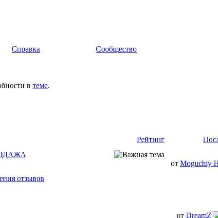
Справка
Сообщество
обности в
теме
.
Рейтинг
Пос
РОДАЖА
от
Moguchiy 
ения отзывов
от
DreamZ