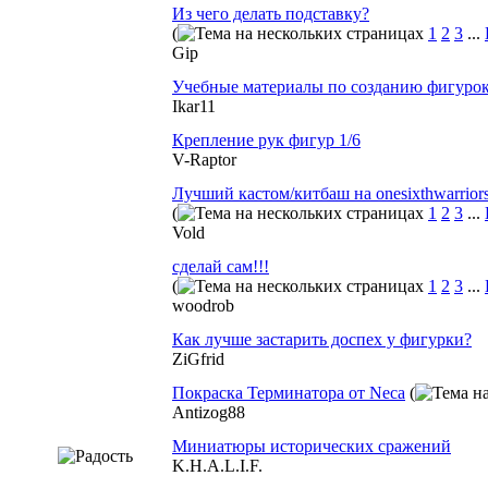
Из чего делать подставку?
(
1
2
3
...
Gip
Учебные материалы по созданию фигуро
Ikar11
Крепление рук фигур 1/6
V-Raptor
Лучший кастом/китбаш на onesixthwarrior
(
1
2
3
...
Vold
сделай сам!!!
(
1
2
3
...
woodrob
Как лучше застарить доспех у фигурки?
ZiGfrid
Покраска Терминатора от Neca
(
Antizog88
Миниатюры исторических сражений
K.H.A.L.I.F.