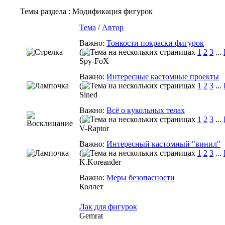
Темы раздела
: Модификация фигурок
Тема
/
Автор
Важно:
Тонкости покраски фигурок
(
1
2
3
...
Spy-FoX
Важно:
Интересные кастомные проекты
(
1
2
3
...
Sined
Важно:
Всё о кукольных телах
(
1
2
3
...
V-Raptor
Важно:
Интересный кастомный "винил"
(
1
2
3
...
K.Koreander
Важно:
Меры безопасности
Коллет
Лак для фигурок
Gemrat