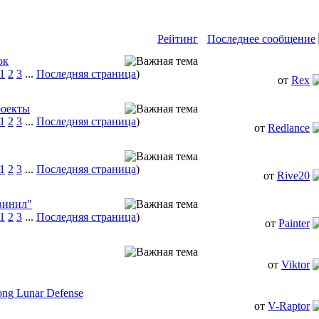
Рейтинг
Последнее сообщение
ок
1
2
3
...
Последняя страница
)
от
Rex
роекты
1
2
3
...
Последняя страница
)
от
Redlance
1
2
3
...
Последняя страница
)
от
Rive20
винил"
1
2
3
...
Последняя страница
)
от
Painter
от
Viktor
g Lunar Defense
от
V-Raptor