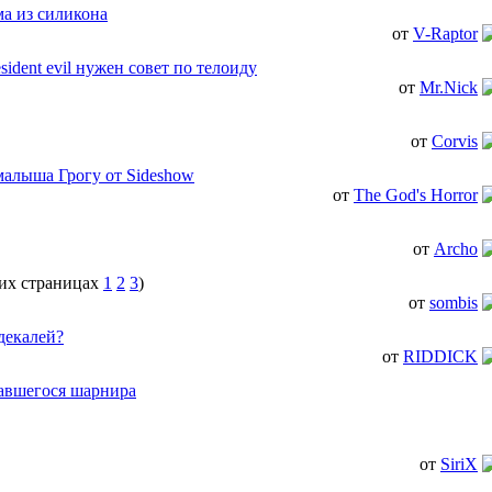
а из силикона
от
V-Raptor
ident evil нужен совет по телоиду
от
Mr.Nick
от
Corvis
малыша Грогу от Sideshow
от
The God's Horror
от
Archo
1
2
3
)
от
sombis
декалей?
от
RIDDICK
авшегося шарнира
от
SiriX