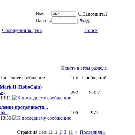
Имя
Запомнить?
Пароль
Сообщения за день
Поиск
Искать в этом разделе
Последнее сообщение
Тем
Сообщений
Mark II (RoboCain)
sey
292
9,357
5
13:11
ление прозрачности...
hief
106
977
4
13:30
Страница 1 из 12
1
2
3
11
>
Последняя
»