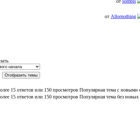
от
sombis
от
Allornothing
зать
Популярная тема с новыми
Популярная тема без новых