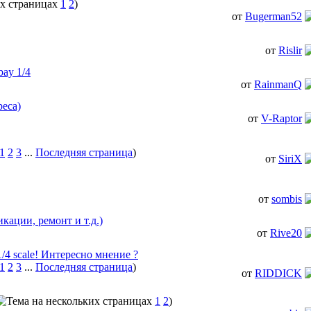
1
2
)
от
Bugerman52
от
Rislir
bay 1/4
от
RainmanQ
реса)
от
V-Raptor
1
2
3
...
Последняя страница
)
от
SiriX
от
sombis
икации, ремонт и т.д.)
от
Rive20
1/4 scale! Интересно мнение ?
1
2
3
...
Последняя страница
)
от
RIDDICK
1
2
)