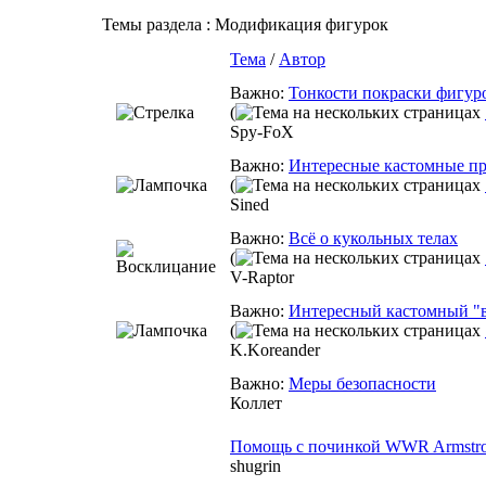
Темы раздела
: Модификация фигурок
Тема
/
Автор
Важно:
Тонкости покраски фигур
(
Spy-FoX
Важно:
Интересные кастомные п
(
Sined
Важно:
Всё о кукольных телах
(
V-Raptor
Важно:
Интересный кастомный "
(
K.Koreander
Важно:
Меры безопасности
Коллет
Помощь с починкой WWR Armstron
shugrin