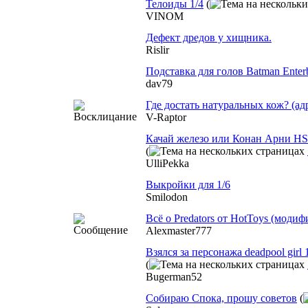
Телоиды 1/4
(
VINOM
Дефект дредов у хищника.
Rislir
Подставка для голов Batman Enter
dav79
Где достать натуральных кож? (ад
V-Raptor
Качай железо или Конан Арни HS
(
UlliPekka
Выкройки для 1/6
Smilodon
Всё о Predators от HotToys (модиф
Alexmaster777
Взялся за персонажа deadpool girl 
(
Bugerman52
Собираю Спока, прошу советов
(