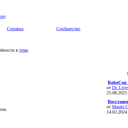
еру
Справка
Сообщество
обности в
теме
.
RoboCop 
от
Dr. Live
25.08.202
Восстанов
от
Master C
рок.
14.02.202