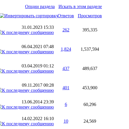
Опции раздела
Искать в этом разделе
Ответов
Просмотров
31.01.2023
15:33
262
395,335
06.04.2021
07:48
1,824
1,537,594
03.04.2019
01:12
437
489,637
09.11.2017
00:28
401
453,900
13.06.2014
23:39
6
60,296
14.02.2022
16:10
10
24,569