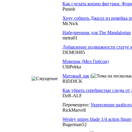
Как сделать копию фигурки. Форм
Punish
Хочу собрать Джилл из ремейка res
Mr.Nick
Набедренник для The Mandalorian
metra01
Добавление подвижности статуе 
DEMOH85
Мэверик (Мел Гибсон)
UlliPekka
Матовый лак
(
RIDDICK
Как убрать серебристые следы от 
DzR-ALF
Перемещено:
Укрепление разболт
RickMarvell
Wesley snipes blade 1/4 action figure
Bugerman52