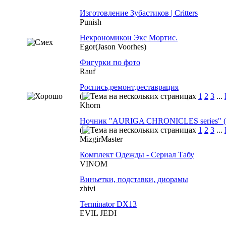
Изготовление Зубастиков | Critters
Punish
Некрономикон Экс Мортис.
Egor(Jason Voorhes)
Фигурки по фото
Rauf
Роспись,ремонт,реставрация
(
1
2
3
...
Khorn
Ночник "AURIGA CHRONICLES series" (л
(
1
2
3
...
MizgirMaster
Комплект Одежды - Сериал Табу
VINOM
Виньетки, подставки, диорамы
zhivi
Terminator DX13
EVIL JEDI