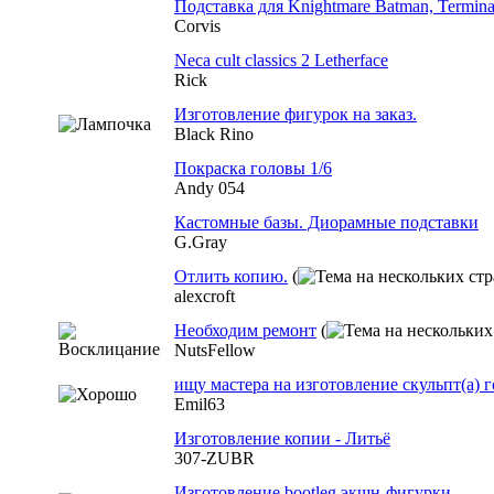
Подставка для Knightmare Batman, Terminat
Corvis
Neca cult classics 2 Letherface
Rick
Изготовление фигурок на заказ.
Black Rino
Покраска головы 1/6
Andy 054
Кастомные базы. Диорамные подставки
G.Gray
Отлить копию.
(
alexcroft
Необходим ремонт
(
NutsFellow
ищу мастера на изготовление скульпт(а) г
Emil63
Изготовление копии - Литьё
307-ZUBR
Изготовление bootleg экшн-фигурки