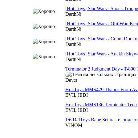
[Hot Toys] Star Wars - Shock Troope
DarthNi
[Hot Toys] Star Wars - Obi-Wan Ken
DarthNi
[Hot Toys] Star Wars - Count Dooku
DarthNi
[Hot Toys] Star Wars - Anakin Skywa
DarthNi
Terminator 2 Judgment Day - T-800
(
Daver
Hot Toys MMS479 Thanos From Aven
EVIL JEDI
Hot Toys MMS136 Terminator Tech 
EVIL JEDI
1/6 DafToys Bane Set на телоиде о
VINOM