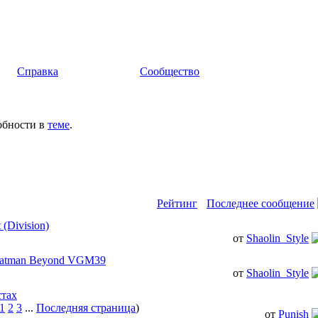
Справка
Сообщество
обности в
теме
.
Рейтинг
Последнее сообщение
(Division)
от
Shaolin_Style
-Batman Beyond VGM39
от
Shaolin_Style
стах
1
2
3
...
Последняя страница
)
от
Punish