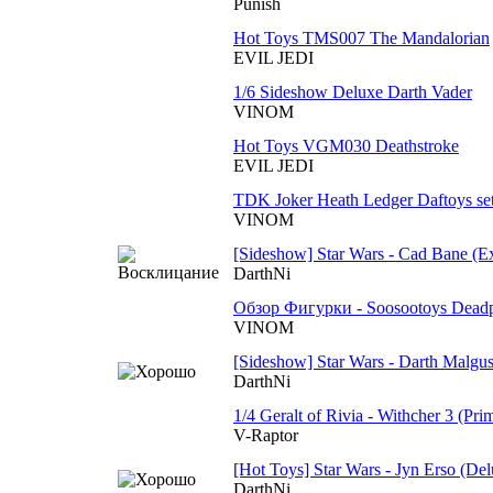
Punish
Hot Toys TMS007 The Mandalorian
EVIL JEDI
1/6 Sideshow Deluxe Darth Vader
VINOM
Hot Toys VGM030 Deathstroke
EVIL JEDI
TDK Joker Heath Ledger Daftoys se
VINOM
[Sideshow] Star Wars - Cad Bane (Ex
DarthNi
Обзор Фигурки - Soosootoys Deadpo
VINOM
[Sideshow] Star Wars - Darth Malgus
DarthNi
1/4 Geralt of Rivia - Withcher 3 (Pr
V-Raptor
[Hot Toys] Star Wars - Jyn Erso (Del
DarthNi