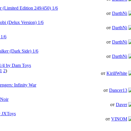
r (Limited Edition 249/450) 1/6
от
DarthNi
obi (Delux Version) 1/6
от
DarthNi
 1/6
от
DarthNi
lker (Dark Side) 1/6
от
DarthNi
 1/4 by Dam Toys
1
2
)
от
KirillWhite
gers: Infinity War
от
Dancer13
Noir
от
Daver
т JXToys
от
VINOM