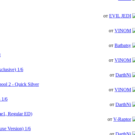
от
EVIL JEDI
от
VINOM
от
Batbatsy
t
от
VINOM
clusive) 1/6
от
DarthNi
ol 2 - Quick Silver
от
VINOM
 1/6
от
DarthNi
ime1, Regular ED)
от
V-Raptor
uxe Version) 1/6
от
DarthNi